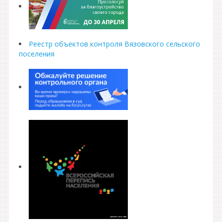
Реестр объектов контроля Вязовского сельского
поселения