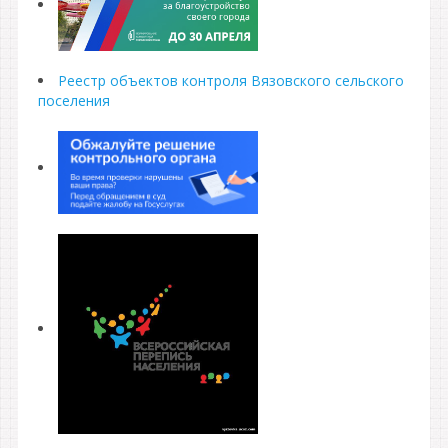
Реестр объектов контроля Вязовского сельского
поселения