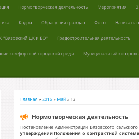
ация
Нормотворческая деятельность
Мероприятия
З
тика
Кадры
Обращения граждан
Фото
Написать 
 "Вязовский ЦК и БО"
Градостроительная деятельность
ние комфортной городской среды
Муниципальный контроль
Главная
»
2016
»
Май
»
13
Нормотворческая деятельность
Постановление Администрации Вязовского сельского 
утверждении Положения о контрактной системе 