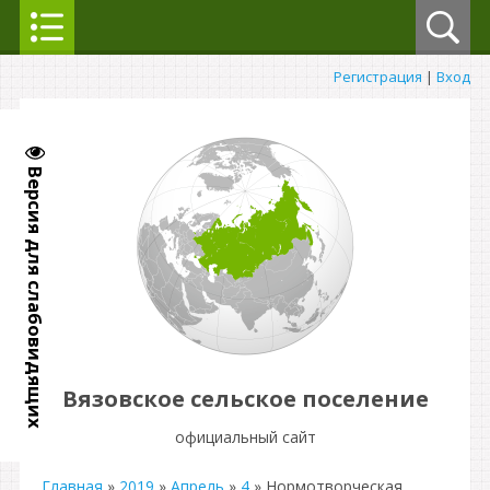
Регистрация
|
Вход
Версия для слабовидящих
Вязовское сельское поселение
официальный сайт
Главная
»
2019
»
Апрель
»
4
» Нормотворческая