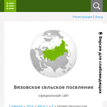
Регистрация
|
Вход
Версия для слабовидящих
Вязовское сельское поселение
официальный сайт
Главная
»
2016
»
Август
»
8
» Нормотворческая