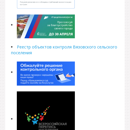
Реестр объектов контроля Вязовского сельского
поселения