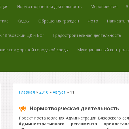
ация
Нормотворческая деятельность
Мероприятия
З
тика
Кадры
Обращения граждан
Фото
Написать 
 "Вязовский ЦК и БО"
Градостроительная деятельность
ние комфортной городской среды
Муниципальный контроль
Главная
»
2016
»
Август
»
11
Нормотворческая деятельность
Проект постановления Администрации Вязовского се
Административного регламента предостав