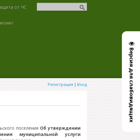
ащита от ЧС
письмо
Версия для слабовидящих
Регистрация
|
Вход
льского поселения
Об утверждении
ления муниципальной услуги