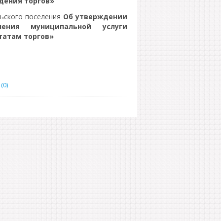
дения торгов»
льского поселения
Об утверждении
ления муниципальной услуги
татам торгов»
(0)