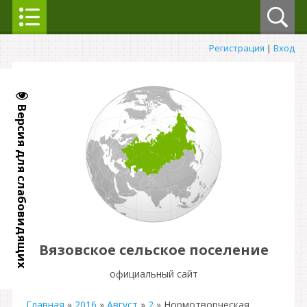
Регистрация
|
Вход
Версия для слабовидящих
Вязовское сельское поселение
официальный сайт
Главная
»
2016
»
Август
»
2
» Нормотворческая