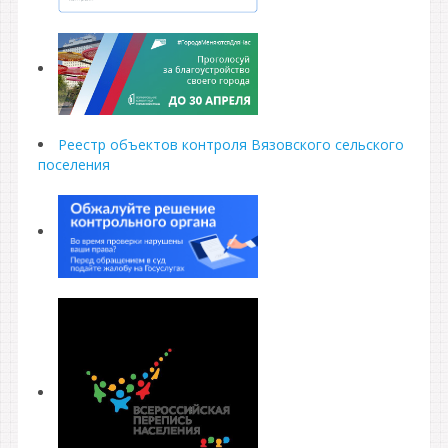
Реестр объектов контроля Вязовского сельского
поселения