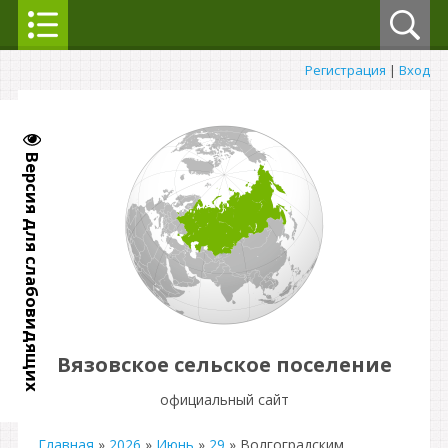
Регистрация
|
Вход
Версия для слабовидящих
Вязовское сельское поселение
официальный сайт
Главная
»
2026
»
Июнь
»
29
» Волгоградским