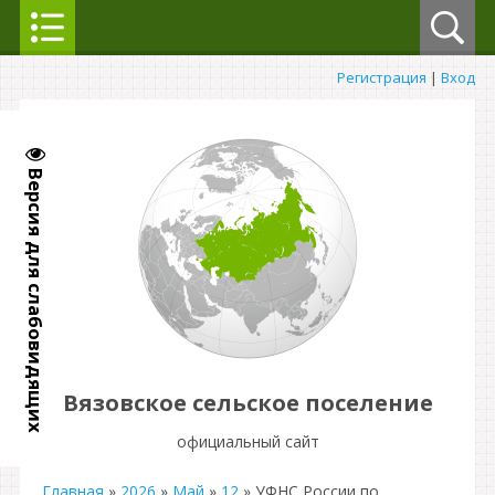
Регистрация
|
Вход
Версия для слабовидящих
Вязовское сельское поселение
официальный сайт
Главная
»
2026
»
Май
»
12
» УФНС России по