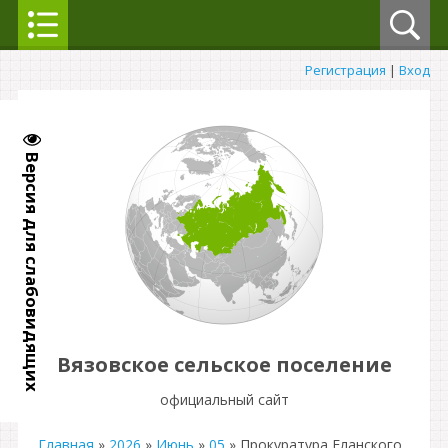
Регистрация
|
Вход
Версия для слабовидящих
Вязовское сельское поселение
официальный сайт
Главная
»
2026
»
Июнь
»
05
» Прокуратура Еланского