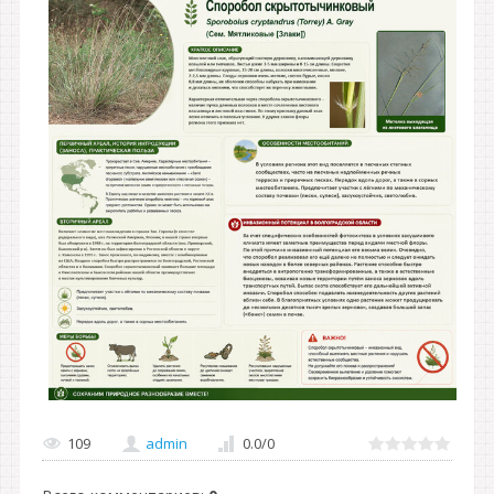
109
admin
0.0
/
0