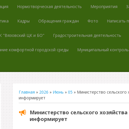
ация
Нормотворческая деятельность
Мероприятия
З
тика
Кадры
Обращения граждан
Фото
Написать 
 "Вязовский ЦК и БО"
Градостроительная деятельность
ние комфортной городской среды
Муниципальный контроль
Главная
»
2026
»
Июнь
»
05
» Министерство сельского 
информирует
Министерство сельского хозяйства
информирует