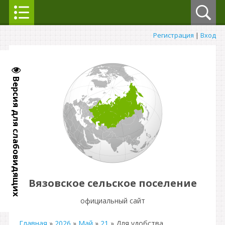
Регистрация
|
Вход
Версия для слабовидящих
Вязовское сельское поселение
официальный сайт
Главная
»
2026
»
Май
»
21
» Для удобства