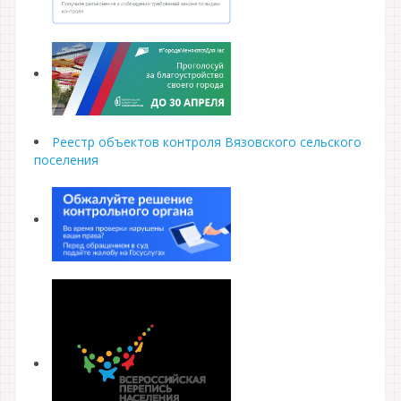
Реестр объектов контроля Вязовского сельского
поселения