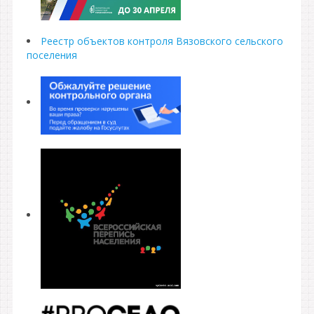
Реестр объектов контроля Вязовского сельского
поселения