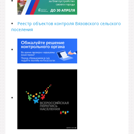
Реестр объектов контроля Вязовского сельского
поселения