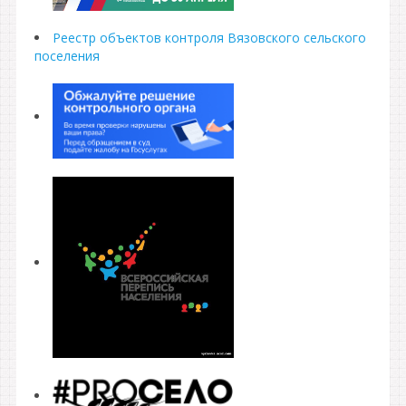
Реестр объектов контроля Вязовского сельского
поселения