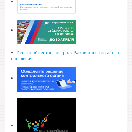
Реестр объектов контроля Вязовского сельского
поселения