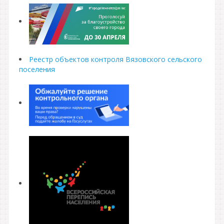
Реестр объектов контроля Вязовского сельского
поселения