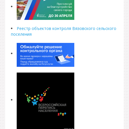
Реестр объектов контроля Вязовского сельского
поселения