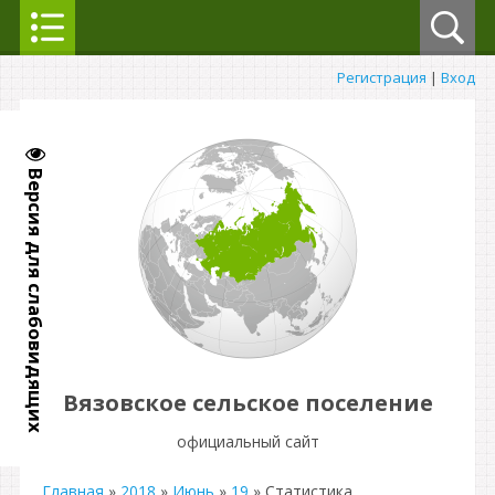
Регистрация
|
Вход
Версия для слабовидящих
Вязовское сельское поселение
официальный сайт
Главная
»
2018
»
Июнь
»
19
» Статистика