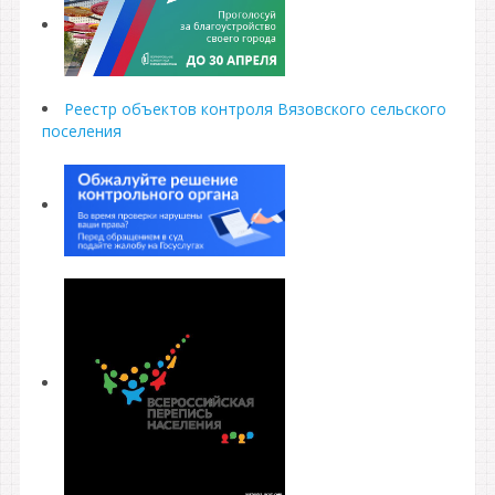
Реестр объектов контроля Вязовского сельского
поселения