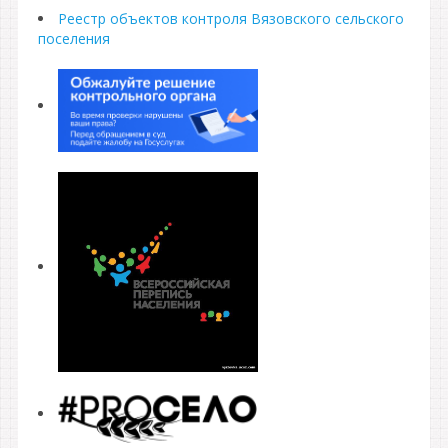
Реестр объектов контроля Вязовского сельского
поселения