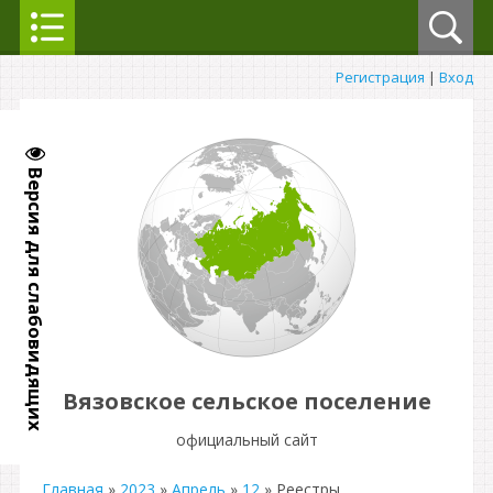
Регистрация
|
Вход
Версия для слабовидящих
Вязовское сельское поселение
официальный сайт
Главная
»
2023
»
Апрель
»
12
» Реестры