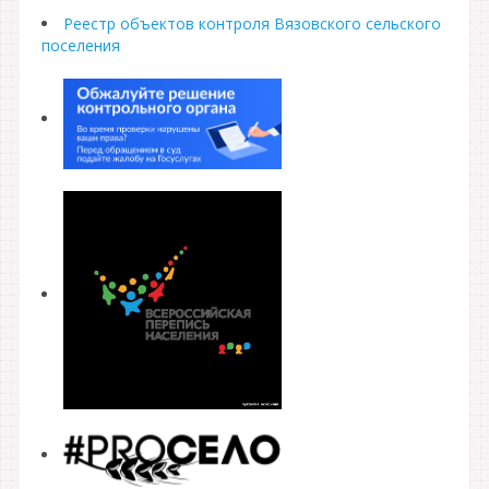
Реестр объектов контроля Вязовского сельского
поселения