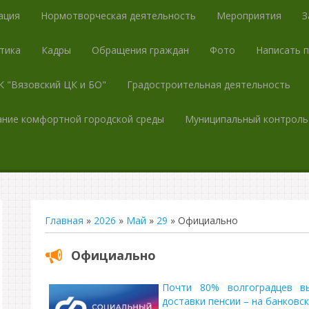
ация
Нормотворческая деятельность
Мероприятия
З
тика
Кадры
Обращения граждан
Фото
Написать 
 "Вязовский ЦК и БО"
Градостроительная деятельность
ние комфортной городской среды
Муниципальный контроль
Главная
»
2026
»
Май
»
29
» Официально
Официально
Почти 80% волгоградцев в
доставки пенсии – на банковс