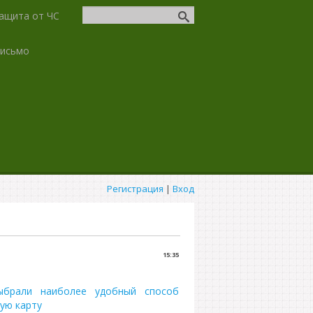
ащита от ЧС
письмо
Регистрация
|
Вход
15:35
ыбрали наиболее удобный способ
кую карту