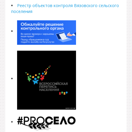
Реестр объектов контроля Вязовского сельского
поселения