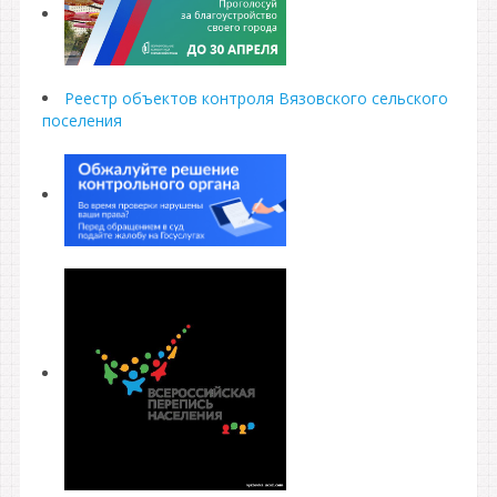
Реестр объектов контроля Вязовского сельского
поселения