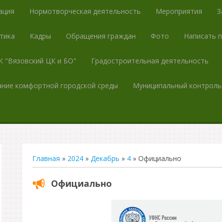
ация
Нормотворческая деятельность
Мероприятия
З
тика
Кадры
Обращения граждан
Фото
Написать 
 "Вязовский ЦК и БО"
Градостроительная деятельность
ние комфортной городской среды
Муниципальный контроль
Главная
»
2024
»
Декабрь
»
4
» Официально
Официально