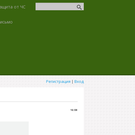
ащита от ЧС
письмо
Регистрация
|
Вход
16:08