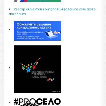
Реестр объектов контроля Вязовского сельского
поселения