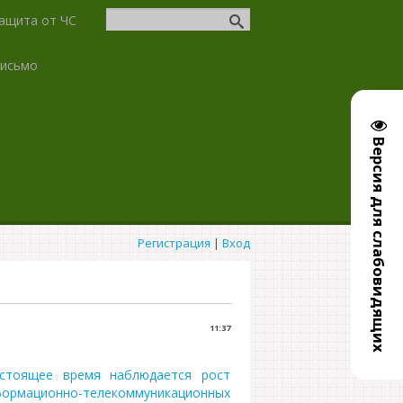
ащита от ЧС
письмо
Версия для слабовидящих
Регистрация
|
Вход
11:37
стоящее время наблюдается рост
ормационно-телекоммуникационных