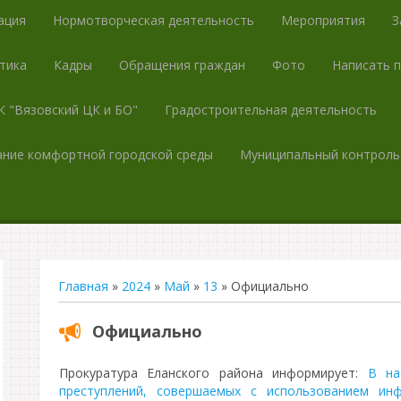
ация
Нормотворческая деятельность
Мероприятия
З
тика
Кадры
Обращения граждан
Фото
Написать 
 "Вязовский ЦК и БО"
Градостроительная деятельность
ние комфортной городской среды
Муниципальный контроль
Главная
»
2024
»
Май
»
13
» Официально
Официально
Прокуратура Еланского района информирует:
В на
преступлений, совершаемых с использованием инф