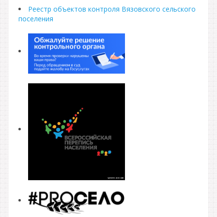
Реестр объектов контроля Вязовского сельского
поселения