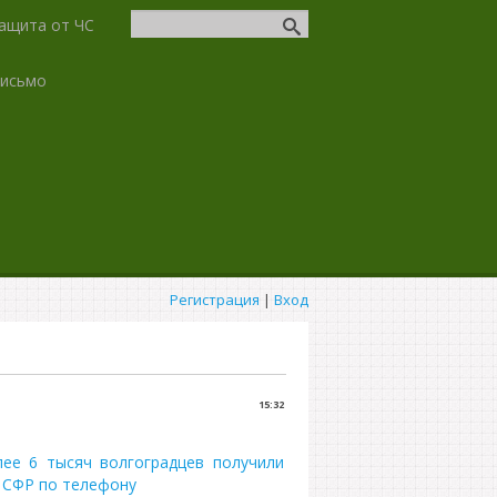
ащита от ЧС
письмо
Регистрация
|
Вход
15:32
лее 6 тысяч волгоградцев получили
 СФР по телефону