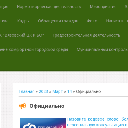
ация
Нормотворческая деятельность
Мероприятия
З
тика
Кадры
Обращения граждан
Фото
Написать 
 "Вязовский ЦК и БО"
Градостроительная деятельность
ние комфортной городской среды
Муниципальный контроль
Главная
»
2023
»
Март
»
14
» Официально
Официально
Назовите кодовое слово: бо
персональную консультацию в