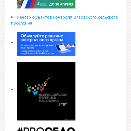
Реестр объектов контроля Вязовского сельского
поселения