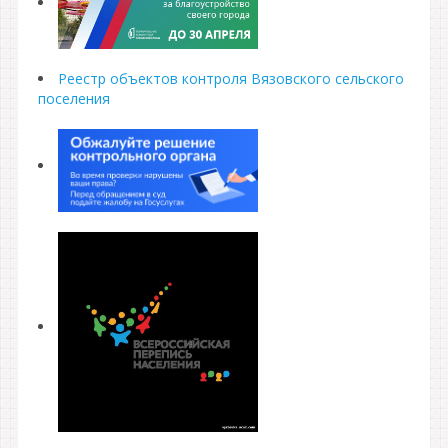
Реестр объектов контроля Вязовского сельского
поселения