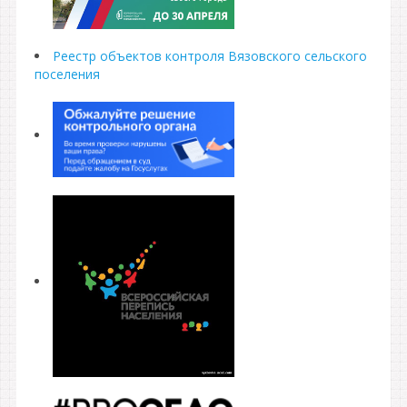
Реестр объектов контроля Вязовского сельского
поселения