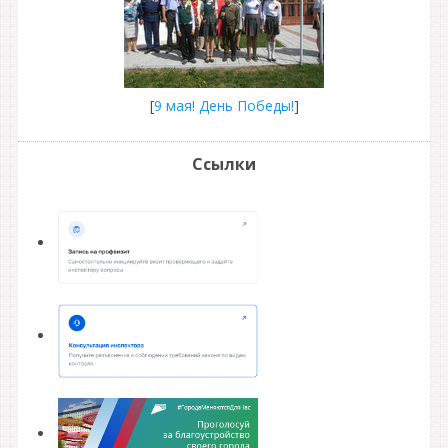
[
9 мая! День Победы!
]
Ссылки