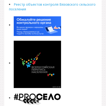
Реестр объектов контроля Вязовского сельского
поселения