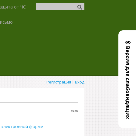
ащита от ЧС
письмо
Версия для слабовидящих
Регистрация
|
Вход
16:46
 электронной форме