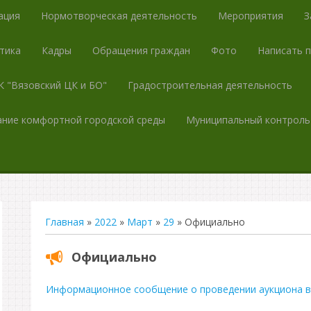
ация
Нормотворческая деятельность
Мероприятия
З
тика
Кадры
Обращения граждан
Фото
Написать 
 "Вязовский ЦК и БО"
Градостроительная деятельность
ние комфортной городской среды
Муниципальный контроль
Главная
»
2022
»
Март
»
29
» Официально
Официально
Информационное сообщение о проведении аукциона в