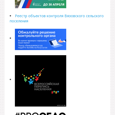
Реестр объектов контроля Вязовского сельского
поселения