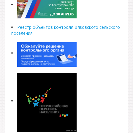
Реестр объектов контроля Вязовского сельского
поселения