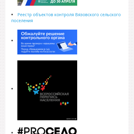
Реестр объектов контроля Вязовского сельского
поселения