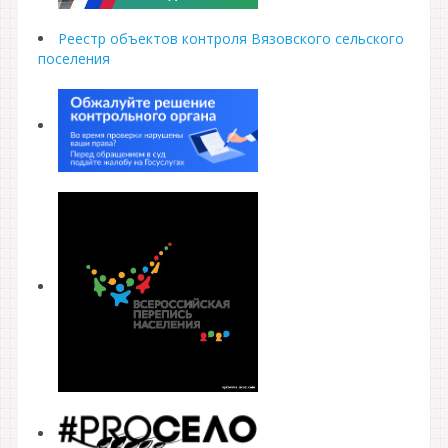
Реестр объектов контроля Вязовского сельского
поселения