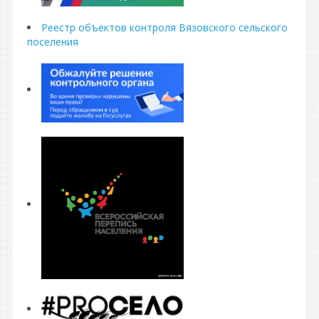
Реестр объектов контроля Вязовского сельского
поселения