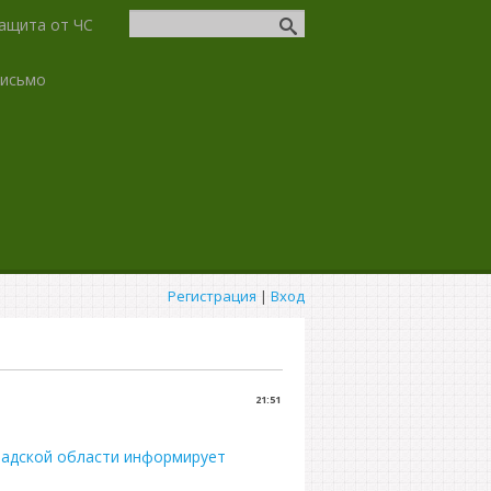
ащита от ЧС
письмо
Регистрация
|
Вход
21:51
радской области информирует