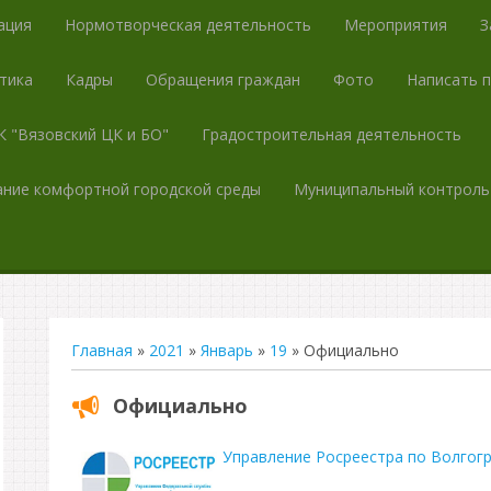
ация
Нормотворческая деятельность
Мероприятия
З
тика
Кадры
Обращения граждан
Фото
Написать 
 "Вязовский ЦК и БО"
Градостроительная деятельность
ние комфортной городской среды
Муниципальный контроль
Главная
»
2021
»
Январь
»
19
» Официально
Официально
Управление Росреестра по Волгог