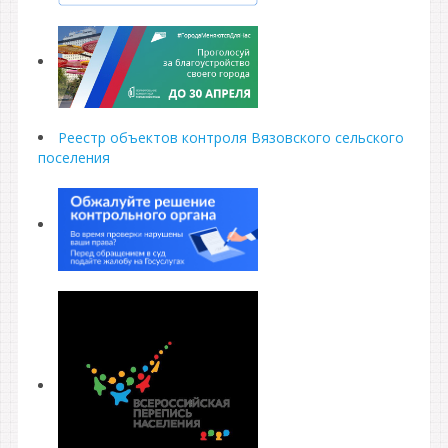
Реестр объектов контроля Вязовского сельского
поселения