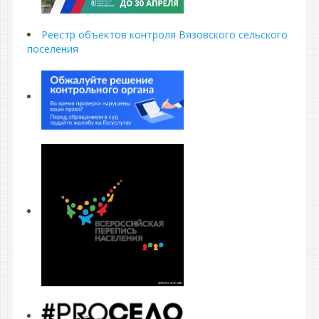
Реестр объектов контроля Вязовского сельского
поселения