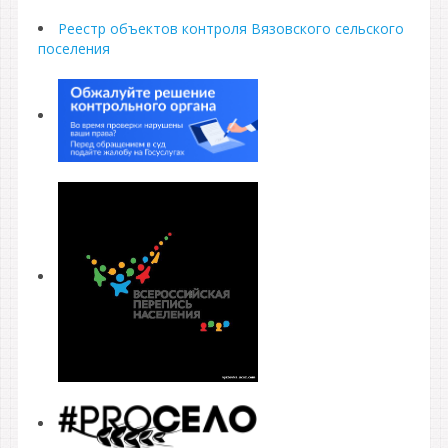
Реестр объектов контроля Вязовского сельского
поселения