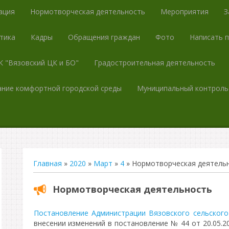
ация
Нормотворческая деятельность
Мероприятия
З
тика
Кадры
Обращения граждан
Фото
Написать 
 "Вязовский ЦК и БО"
Градостроительная деятельность
ние комфортной городской среды
Муниципальный контроль
Главная
»
2020
»
Март
»
4
» Нормотворческая деятель
Нормотворческая деятельность
Постановление Администрации Вязовского сельского 
внесении изменений в постановление № 44 от 20.05.