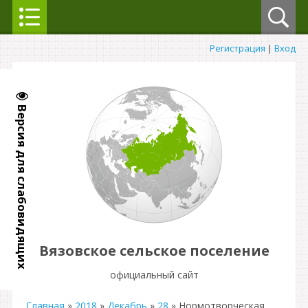
Регистрация
|
Вход
Версия для слабовидящих
Вязовское сельское поселение
официальный сайт
Главная
»
2018
»
Декабрь
»
28
» Нормотворческая