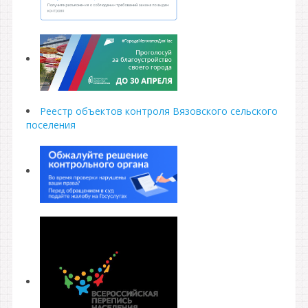
Реестр объектов контроля Вязовского сельского
поселения