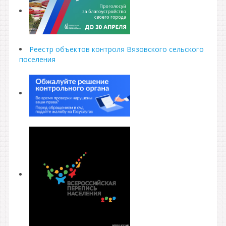
Реестр объектов контроля Вязовского сельского
поселения