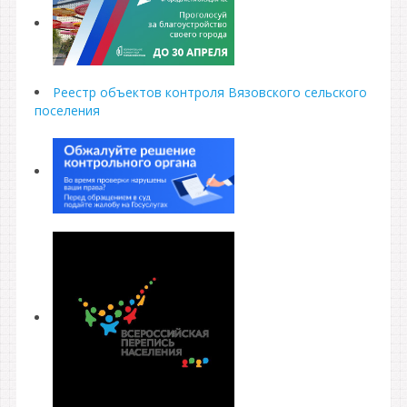
Реестр объектов контроля Вязовского сельского
поселения